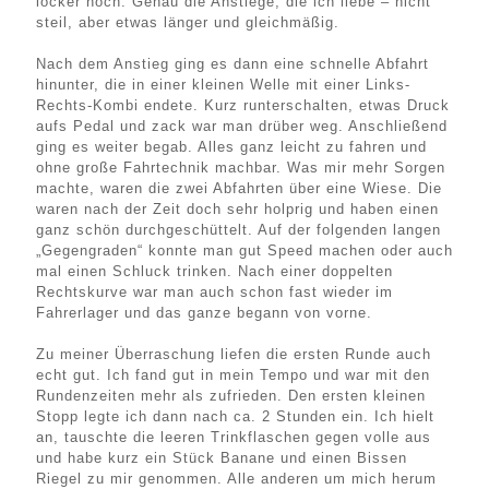
locker hoch. Genau die Anstiege, die ich liebe – nicht
steil, aber etwas länger und gleichmäßig.
Nach dem Anstieg ging es dann eine schnelle Abfahrt
hinunter, die in einer kleinen Welle mit einer Links-
Rechts-Kombi endete. Kurz runterschalten, etwas Druck
aufs Pedal und zack war man drüber weg. Anschließend
ging es weiter begab. Alles ganz leicht zu fahren und
ohne große Fahrtechnik machbar. Was mir mehr Sorgen
machte, waren die zwei Abfahrten über eine Wiese. Die
waren nach der Zeit doch sehr holprig und haben einen
ganz schön durchgeschüttelt. Auf der folgenden langen
„Gegengraden“ konnte man gut Speed machen oder auch
mal einen Schluck trinken. Nach einer doppelten
Rechtskurve war man auch schon fast wieder im
Fahrerlager und das ganze begann von vorne.
Zu meiner Überraschung liefen die ersten Runde auch
echt gut. Ich fand gut in mein Tempo und war mit den
Rundenzeiten mehr als zufrieden. Den ersten kleinen
Stopp legte ich dann nach ca. 2 Stunden ein. Ich hielt
an, tauschte die leeren Trinkflaschen gegen volle aus
und habe kurz ein Stück Banane und einen Bissen
Riegel zu mir genommen. Alle anderen um mich herum