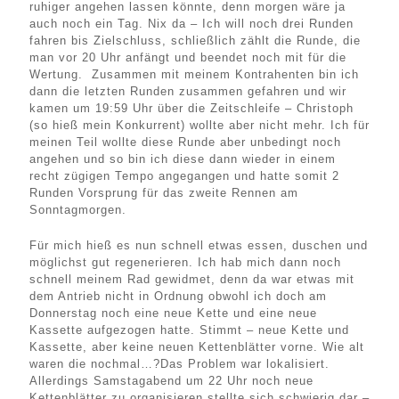
ruhiger angehen lassen könnte, denn morgen wäre ja
auch noch ein Tag. Nix da – Ich will noch drei Runden
fahren bis Zielschluss, schließlich zählt die Runde, die
man vor 20 Uhr anfängt und beendet noch mit für die
Wertung. Zusammen mit meinem Kontrahenten bin ich
dann die letzten Runden zusammen gefahren und wir
kamen um 19:59 Uhr über die Zeitschleife – Christoph
(so hieß mein Konkurrent) wollte aber nicht mehr. Ich für
meinen Teil wollte diese Runde aber unbedingt noch
angehen und so bin ich diese dann wieder in einem
recht zügigen Tempo angegangen und hatte somit 2
Runden Vorsprung für das zweite Rennen am
Sonntagmorgen.
Für mich hieß es nun schnell etwas essen, duschen und
möglichst gut regenerieren. Ich hab mich dann noch
schnell meinem Rad gewidmet, denn da war etwas mit
dem Antrieb nicht in Ordnung obwohl ich doch am
Donnerstag noch eine neue Kette und eine neue
Kassette aufgezogen hatte. Stimmt – neue Kette und
Kassette, aber keine neuen Kettenblätter vorne. Wie alt
waren die nochmal…?Das Problem war lokalisiert.
Allerdings Samstagabend um 22 Uhr noch neue
Kettenblätter zu organisieren stellte sich schwierig dar –