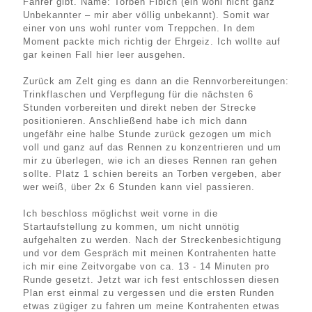
Fahrer gibt. Name: Torben Fibich (ein wohl nicht ganz
Unbekannter – mir aber völlig unbekannt). Somit war
einer von uns wohl runter vom Treppchen. In dem
Moment packte mich richtig der Ehrgeiz. Ich wollte auf
gar keinen Fall hier leer ausgehen.
Zurück am Zelt ging es dann an die Rennvorbereitungen:
Trinkflaschen und Verpflegung für die nächsten 6
Stunden vorbereiten und direkt neben der Strecke
positionieren. Anschließend habe ich mich dann
ungefähr eine halbe Stunde zurück gezogen um mich
voll und ganz auf das Rennen zu konzentrieren und um
mir zu überlegen, wie ich an dieses Rennen ran gehen
sollte. Platz 1 schien bereits an Torben vergeben, aber
wer weiß, über 2x 6 Stunden kann viel passieren.
Ich beschloss möglichst weit vorne in die
Startaufstellung zu kommen, um nicht unnötig
aufgehalten zu werden. Nach der Streckenbesichtigung
und vor dem Gespräch mit meinen Kontrahenten hatte
ich mir eine Zeitvorgabe von ca. 13 - 14 Minuten pro
Runde gesetzt. Jetzt war ich fest entschlossen diesen
Plan erst einmal zu vergessen und die ersten Runden
etwas zügiger zu fahren um meine Kontrahenten etwas