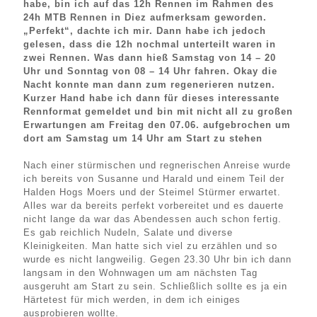
habe, bin ich auf das 12h Rennen im Rahmen des
24h MTB Rennen in Diez aufmerksam geworden.
„Perfekt“, dachte ich mir. Dann habe ich jedoch
gelesen, dass die 12h nochmal unterteilt waren in
zwei Rennen. Was dann hieß Samstag von 14 – 20
Uhr und Sonntag von 08 – 14 Uhr fahren. Okay die
Nacht konnte man dann zum regenerieren nutzen.
Kurzer Hand habe ich dann für dieses interessante
Rennformat gemeldet und bin mit nicht all zu großen
Erwartungen am Freitag den 07.06. aufgebrochen um
dort am Samstag um 14 Uhr am Start zu stehen
Nach einer stürmischen und regnerischen Anreise wurde
ich bereits von Susanne und Harald und einem Teil der
Halden Hogs Moers und der Steimel Stürmer erwartet.
Alles war da bereits perfekt vorbereitet und es dauerte
nicht lange da war das Abendessen auch schon fertig.
Es gab reichlich Nudeln, Salate und diverse
Kleinigkeiten. Man hatte sich viel zu erzählen und so
wurde es nicht langweilig. Gegen 23.30 Uhr bin ich dann
langsam in den Wohnwagen um am nächsten Tag
ausgeruht am Start zu sein. Schließlich sollte es ja ein
Härtetest für mich werden, in dem ich einiges
ausprobieren wollte.