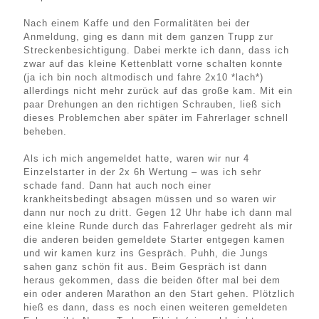
Nach einem Kaffe und den Formalitäten bei der
Anmeldung, ging es dann mit dem ganzen Trupp zur
Streckenbesichtigung. Dabei merkte ich dann, dass ich
zwar auf das kleine Kettenblatt vorne schalten konnte
(ja ich bin noch altmodisch und fahre 2x10 *lach*)
allerdings nicht mehr zurück auf das große kam. Mit ein
paar Drehungen an den richtigen Schrauben, ließ sich
dieses Problemchen aber später im Fahrerlager schnell
beheben.
Als ich mich angemeldet hatte, waren wir nur 4
Einzelstarter in der 2x 6h Wertung – was ich sehr
schade fand. Dann hat auch noch einer
krankheitsbedingt absagen müssen und so waren wir
dann nur noch zu dritt. Gegen 12 Uhr habe ich dann mal
eine kleine Runde durch das Fahrerlager gedreht als mir
die anderen beiden gemeldete Starter entgegen kamen
und wir kamen kurz ins Gespräch. Puhh, die Jungs
sahen ganz schön fit aus. Beim Gespräch ist dann
heraus gekommen, dass die beiden öfter mal bei dem
ein oder anderen Marathon an den Start gehen. Plötzlich
hieß es dann, dass es noch einen weiteren gemeldeten