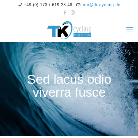
+49 (0) 173 / 619 28 48
info@tk-cycling.de
Sed lacus odio
viverra fusce