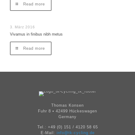
Read more
3. März 2016
Vivamus in finibus nibh metus
Read more
Thomas Konsen
Fuhr 8 • 42499 Hückeswagen
Germany
Tel.:
+49 (0) 151 / 4120 58 65
E-Mail:
info@tk-cycling.de